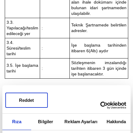
alan ihale dokümanı içinde
bulunan idari şartnameden
ulaşılabilir.
3.3.
Teknik Şartnamede belirtilen
Yapılacağı/teslim
:
adresler.
edileceği yer
3.4.
İşe başlama tarihinden
Süresi/teslim
:
itibaren 6(Altı) aydır
tarihi
Sözleşmenin imzalandığı
3.5. İşe başlama
:
tarihten itibaren 3 gün içinde
tarihi
işe başlanacaktır.
4- Katılım ve yeterlik kriterleri:
Reddet
4.1. Katılım ve yeterlik kriterlerine ilişkin istekliler
tarafından e-teklif kapsamında sunulması gereken bilgi ve
belgeler ile fiyat dışı unsurlara ilişkin bilgi ve belgelere
aşağıda yer verilmiştir:
Rıza
Bilgiler
Reklam Ayarları
Hakkında
4.1.1. Teklif mektubu.