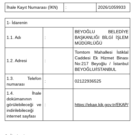
İhale Kayıt Numarası (İKN)
:
2026/1059933
1- İdarenin
BEYOĞLU BELEDİYE
1.1. Adı
:
BAŞKANLIĞI BİLGİ İŞLEM
MÜDÜRLÜĞÜ
Tomtom Mahallesi İstiklal
Caddesi Ek Hizmet Binası
1.2. Adresi
:
No:217 Beyoğlu / İstanbul
BEYOĞLU/İSTANBUL
1.3. Telefon
:
02122936525
numarası
1.4. İhale
dokümanının
görülebileceği ve
:
https://ekap.kik.gov.tr/EKAP/
indirilebileceği
internet sayfası