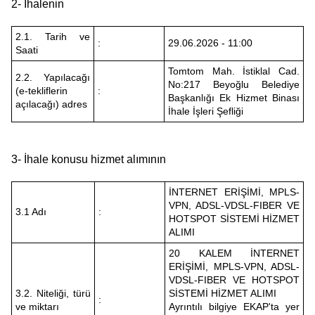
2- İhalenin
2.1. Tarih ve
:
29.06.2026 - 11:00
Saati
Tomtom Mah. İstiklal Cad.
2.2. Yapılacağı
No:217 Beyoğlu Belediye
(e-tekliflerin
:
Başkanlığı Ek Hizmet Binası
açılacağı) adres
İhale İşleri Şefliği
3- İhale konusu hizmet alımının
İNTERNET ERİŞİMİ, MPLS-
VPN, ADSL-VDSL-FIBER VE
3.1 Adı
:
HOTSPOT SİSTEMİ HİZMET
ALIMI
20 KALEM İNTERNET
ERİŞİMİ, MPLS-VPN, ADSL-
VDSL-FIBER VE HOTSPOT
3.2. Niteliği, türü
SİSTEMİ HİZMET ALIMI
:
ve miktarı
Ayrıntılı bilgiye EKAP'ta yer