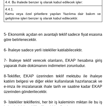
almak için lütfen
tıklayınız
.
4.4. Bu ihalede benzer iş olarak kabul edilecek işler:
4.4.1.
Kamu veya özel şirketlere yapılan Yazılıma dair bakım ve
geliştirme işleri benzer iş olarak kabul edilecektir.
5- Ekonomik açıdan en avantajlı teklif sadece fiyat esasına
göre belirlenecektir.
6- İhaleye sadece yerli istekliler katılabilecektir.
7- İhaleye teklif verecek olanların, EKAP hesabına giriş
yaparak ihale dokümanını indirmeleri zorunludur.
8-Teklifler, EKAP üzerinden teklif mektubu ile ihaleye
katılım belgesi ve diğer ekler kullanılarak hazırlanacak ve
e-imza ile imzalanarak ihale tarih ve saatine kadar EKAP
üzerinden gönderilecektir.
9- İstekliler tekliflerini, her bir iş kaleminin miktarı ile bu iş