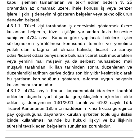
kabul işlemleri tamamlanan ve teklif edilen bedelin % 25
Sizlere daha iyi bir hizmet sunabilmek için İnternet
oranından az olmamak üzere, ihale konusu iş veya benzer
Sitemizde kendimize ve üçüncü kişilere ait çerezler
işlere ilişkin iş deneyimini gösteren belgeler veya teknolojik ürün
deneyim belgesi.
kullanılmaktadır. Bu çerezler vasıtasıyla çeşitli kişisel
4.3.1.1. Tüzel kişi tarafından iş deneyimini göstermek üzere
verileriniz işlenmekte olup gerekli olan çerezler bilgi
kullanılan belgenin, tüzel kişiliğin yarısından fazla hissesine
toplumu hizmetlerinin sunulması amacıyla
sahip ve 4734 sayılı Kanuna göre yapılacak ihalelere ilişkin
sözleşmelerin yürütülmesi konusunda temsile ve yönetime
kullanılmaktadır. Diğer çerezler, sitemizin daha işlevsel
yetkili olan ortağına ait olması halinde, ticaret ve sanayi
kılınması ve kişiselleştirilmesi ve sizlere yönelik
odası/ticaret odası bünyesinde bulunan ticaret sicili müdürlükleri
reklam/pazarlama faaliyetlerinin yapılması, amaçlarıyla
veya yeminli mali müşavir ya da serbest muhasebeci mali
sınırlı olarak açık rızanız dahilinde kullanılacaktır.
müşavir tarafından ilk ilan tarihinden sonra düzenlenen ve
düzenlendiği tarihten geriye doğru son bir yıldır kesintisiz olarak
bu şartların korunduğunu gösteren, e-forma uygun belgenin
Çerezlere ilişkin tercihlerinizi aşağıda yer alan panel
kullanılması zorunludur.
vasıtasıyla belirleyebilirsiniz. Çerezlere ilişkin detaylı bilgi
4.3.1.2. 4734 sayılı Kanun kapsamındaki idarelere taahhüt
için Ayarlar butonuna tıklayabilir,
Çerez Bilgilendirme
edilenler dışında yurt dışında gerçekleştirilen işlerden elde
edilen iş deneyiminin 13/1/2011 tarihli ve 6102 sayılı Türk
Metnimizi
ziyaret edebilirsiniz.
Ticaret Kanununun 195 inci maddesinin ikinci fıkrası gereğince
pay çoğunluğuna dayanarak kurulan şirketler topluluğu ilişkisi
6698 sayılı Kişisel Verilerin Korunması Kanunu uyarınca
içinde kullanılması halinde bu hukuki ilişkiyi ve bu ilişkinin
hazırlanmış Aydınlatma Metnimizi okumak ve sitemizde
süresini tevsik eden belgelerin sunulması zorunludur.
ilgili mevzuata uygun olarak kullanılan çerezlerle ilgili bilgi