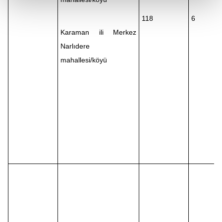
kalemimiz olduğunu sizlere hatırlatmak isteriz.
118
6
Her halükârda, kullanıcılar, bu çerezlere izin vermedikleri
Karaman ili Merkez
takdirde, kullanıcılara hedefli reklamlar
Narlıdere
gösterilmeyecektir."
mahallesi/köyü
Sizlere daha iyi bir hizmet sunabilmek için İnternet
Sitemizde kendimize ve üçüncü kişilere ait çerezler
kullanılmaktadır. Bu çerezler vasıtasıyla çeşitli kişisel
verileriniz işlenmekte olup gerekli olan çerezler bilgi
toplumu hizmetlerinin sunulması amacıyla
kullanılmaktadır. Diğer çerezler, sitemizin daha işlevsel
kılınması ve kişiselleştirilmesi ve sizlere yönelik
reklam/pazarlama faaliyetlerinin yapılması, amaçlarıyla
sınırlı olarak açık rızanız dahilinde kullanılacaktır.
Çerezlere ilişkin tercihlerinizi aşağıda yer alan panel
vasıtasıyla belirleyebilirsiniz. Çerezlere ilişkin detaylı bilgi
için Ayarlar butonuna tıklayabilir,
Çerez Bilgilendirme