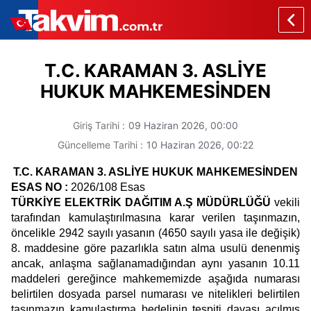
T.C. KARAMAN 3. ASLİYE
HUKUK MAHKEMESİNDEN
Giriş Tarihi :
09 Haziran 2026,
00:00
Güncelleme Tarihi :
10 Haziran 2026,
00:22
T.C. KARAMAN 3. ASLİYE HUKUK MAHKEMESİNDEN
ESAS NO :
2026/108 Esas
TÜRKİYE ELEKTRİK DAĞITIM A.Ş MÜDÜRLÜĞÜ
vekili
tarafından kamulaştırılmasına karar verilen taşınmazın,
öncelikle 2942 sayılı yasanın (4650 sayılı yasa ile değişik)
8. maddesine göre pazarlıkla satın alma usulü denenmiş
ancak, anlaşma sağlanamadığından aynı yasanın 10.11
maddeleri gereğince mahkememizde aşağıda numarası
belirtilen dosyada parsel numarası ve nitelikleri belirtilen
taşınmazın kamulaştırma bedelinin tespiti davası açılmış