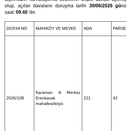
olup, açılan davaların duruşma tarihi
30/06/2026 gü
nü
saat:
09.40
'dır.
DOSYA NO
MAH/KÖY VE MEVKİİ
ADA
PARSEL 
Karaman ili Merkez
2026/108
Erenkavak
221
42
mahallesi/köyü