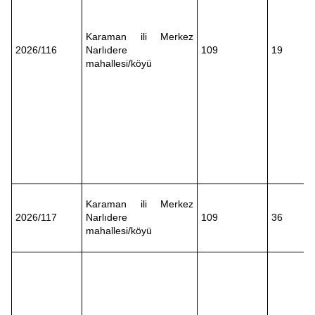
Metnimizi
ziyaret edebilirsiniz.
Karaman ili Merkez
6698 sayılı Kişisel Verilerin Korunması Kanunu uyarınca
2026/116
Narlıdere
109
19
hazırlanmış Aydınlatma Metnimizi okumak ve sitemizde
mahallesi/köyü
ilgili mevzuata uygun olarak kullanılan çerezlerle ilgili bilgi
almak için lütfen
tıklayınız
.
Karaman ili Merkez
2026/117
Narlıdere
109
36
mahallesi/köyü