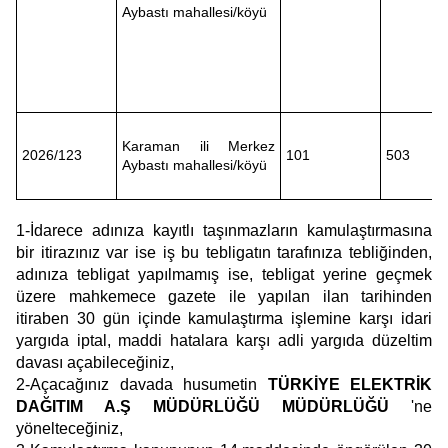
Aybastı mahallesi/köyü
Karaman ili Merkez
2026/123
101
503
Aybastı mahallesi/köyü
1-İdarece adınıza kayıtlı taşınmazların kamulaştırmasına
bir itirazınız var ise iş bu tebligatın tarafınıza tebliğinden,
adınıza tebligat yapılmamış ise, tebligat yerine geçmek
üzere mahkemece gazete ile yapılan ilan tarihinden
itiraben 30 gün içinde kamulaştırma işlemine karşı idari
yargıda iptal, maddi hatalara karşı adli yargıda düzeltim
davası açabileceğiniz,
2-Açacağınız davada husumetin
TÜRKİYE ELEKTRİK
DAĞITIM A.Ş MÜDÜRLÜĞÜ MÜDÜRLÜĞÜ
'ne
yönelteceğiniz,