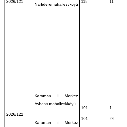
2026/121
118
11
Narlıderemahallesi/köyü
Karaman ili Merkez
Aybastı mahallesi/köyü
101
1
2026/122
101
24
Karaman ili Merkez