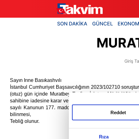
SON DAKİKA
GÜNCEL
EKONOM
MURA
Giriş Ta
Sayın Irıne Basıkashvılı
İstanbul Cumhuriyet Başsavcılığının 2023/102710 soruşturm
(otuz) gün içinde Muratbey Tasfiye İşletme Müdürlüğünde
sahibine iadesine karar verilmesi halinde Gümrük Müdürlüğü
sayılı Kanunun 177. maddesi uyarınca tasfiyesinin yapılm
Reddet
bilinmesi,
Tebliğ olunur.
Rıza