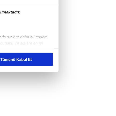
ılmaktadır.
ızda sizlere daha iyi reklam
duğunu ve sizlere en iyi
liyetlerimizi karşılamak
Tümünü Kabul Et
ar gösterilmeyecektir."
çerezler kullanılmaktadır. Bu
u hizmetlerinin sunulması
i ve sizlere yönelik
nılacaktır.
kin detaylı bilgi için Ayarlar