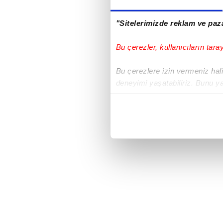
"Sitelerimizde reklam ve paza
Bu çerezler, kullanıcıların tara
Bu çerezlere izin vermeniz halin
deneyimi yaşatabiliriz. Bunu y
içerikleri sunabilmek adına el
noktasında tek gelir kalemimiz 
Her halükârda, kullanıcılar, bu 
Sizlere daha iyi bir hizmet sun
çerezler vasıtasıyla çeşitli kiş
amacıyla kullanılmaktadır. Diğer
reklam/pazarlama faaliyetlerinin
Çerezlere ilişkin tercihlerinizi 