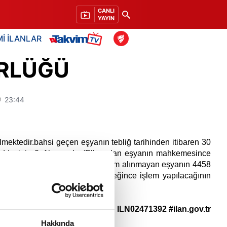
CANLI
YAYIN
İ İLANLAR
RLÜĞÜ
23:44
mektedir.bahsi geçen eşyanın tebliğ tarihinden itibaren 30
maddesinin 2. fıkrasında (Elkonulan eşyanın mahkemesince
ligat yapılır. Bu süre içinde teslim alınmayan eşyanın 4458
lüğü) bilgi verilir.) hükmü gereğince işlem yapılacağının
Basın No: ILN02471392 #ilan.gov.tr
Hakkında