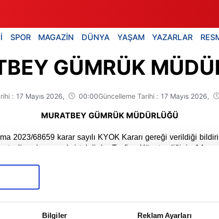
İ
SPOR
MAGAZİN
DÜNYA
YAŞAM
YAZARLAR
RESM
TBEY GÜMRÜK MÜDÜ
rihi :
17 Mayıs 2026,
00:00
Güncelleme Tarihi :
17 Mayıs 2026,
MURATBEY GÜMRÜK MÜDÜRLÜĞÜ
a 2023/68659 karar sayılı KYOK Kararı gereği verildiği bildiril
n teslim almanız aksi takdirde; Tasfiye Yönetmeliğinin 14. 
nce eşyanın otuz gün içinde teslim alınması için ilgilisine teb
ası için işletme müdürlüğüne (Muratbey Tasfiye İşletme Müdür
Bilgiler
Reklam Ayarları