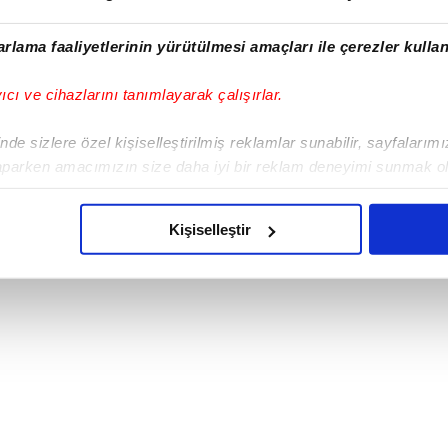
rlama faaliyetlerinin yürütülmesi amaçları ile çerezler kullan
yıcı ve cihazlarını tanımlayarak çalışırlar.
de sizlere özel kişiselleştirilmiş reklamlar sunabilir, sayfalarım
aparken amacımızın size daha iyi bir reklam deneyimi sunmak ol
imizden gelen çabayı gösterdiğimizi ve bu noktada, reklamların ma
olduğunu sizlere hatırlatmak isteriz.
Kişiselleştir
çerezlere izin vermedikleri takdirde, kullanıcılara hedefli reklaml
abilmek için İnternet Sitemizde kendimize ve üçüncü kişilere ait 
isel verileriniz işlenmekte olup gerekli olan çerezler bilgi toplum
 çerezler, sitemizin daha işlevsel kılınması ve kişiselleştirilmes
 yapılması, amaçlarıyla sınırlı olarak açık rızanız dahilinde kulla
aşağıda yer alan panel vasıtasıyla belirleyebilirsiniz. Çerezlere iliş