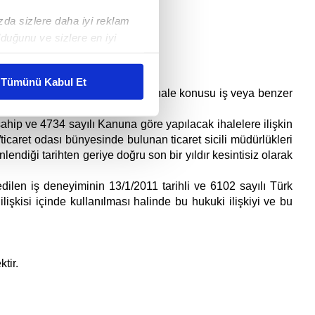
ızda sizlere daha iyi reklam
duğunu ve sizlere en iyi
liyetlerimizi karşılamak
Tümünü Kabul Et
5 oranından az olmamak üzere, ihale konusu iş veya benzer
ar gösterilmeyecektir."
 sahip ve 4734 sayılı Kanuna göre yapılacak ihalelere ilişkin
çerezler kullanılmaktadır. Bu
ticaret odası bünyesinde bulunan ticaret sicili müdürlükleri
ndiği tarihten geriye doğru son bir yıldır kesintisiz olarak
u hizmetlerinin sunulması
i ve sizlere yönelik
edilen iş deneyiminin 13/1/2011 tarihli ve 6102 sayılı Türk
nılacaktır.
şkisi içinde kullanılması halinde bu hukuki ilişkiyi ve bu
kin detaylı bilgi için Ayarlar
tir.
ak ve sitemizde ilgili