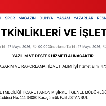
İ
SPOR
MAGAZİN
DÜNYA
YAŞAM
YAZARLAR
RESM
KİNLİKLERİ VE İŞLET
rihi :
17 Mayıs 2026,
00:00
Güncelleme Tarihi :
17 Mayıs 2026,
YAZILIM VE DESTEK HİZMETİ ALINACAKTIR
IM VE RAPORLAMA HİZMETİ ALIMI İŞİ hizmet alımı 4734 
LETMECİLİĞİ TİCARET ANONİM ŞİRKETİ GENEL MÜDÜRLÜ
esi No: 111 34080 Karagümrük Fatih/İSTANBUL