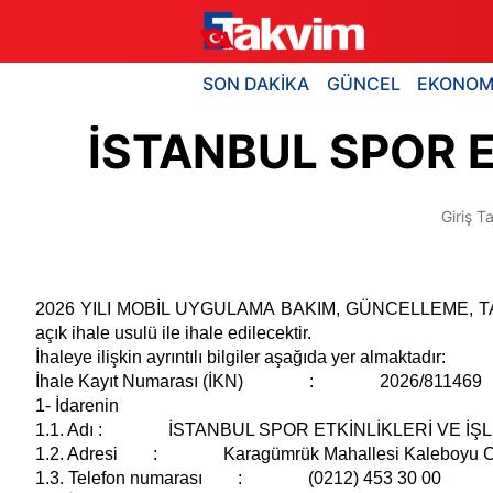
SON DAKİKA
GÜNCEL
EKONOM
İSTANBUL SPOR ET
Giriş Ta
2026 YILI MOBİL UYGULAMA BAKIM, GÜNCELLEME, TASAR
açık ihale usulü ile ihale edilecektir.
İhaleye ilişkin ayrıntılı bilgiler aşağıda yer almaktadır:
İhale Kayıt Numarası (İKN) : 2026/811469
1- İdarenin
1.1. Adı : İSTANBUL SPOR ETKİNLİKLERİ VE İŞ
1.2. Adresi : Karagümrük Mahallesi Kaleboyu Cadd
1.3. Telefon numarası : (0212) 453 30 00