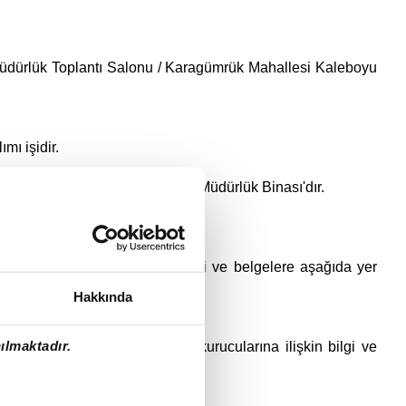
üdürlük Toplantı Salonu / Karagümrük Mahallesi Kaleboyu
ı işidir.
l adresinde bulunan Genel Müdürlük Binası'dır.
e fiyat dışı unsurlara ilişkin bilgi ve belgelere aşağıda yer
Hakkında
ılmaktadır.
edilen hisseler hariç)/üyelerine/kurucularına ilişkin bilgi ve