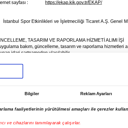
ği internet sayfası :
https://ekap.kik.gov.tr/EKAP/
nbul Spor Etkinlikleri ve İşletmeciliği Ticaret A.Ş. Genel M
CELLEME, TASARIM VE RAPORLAMA HİZMETİ ALIMI İŞİ
ulama bakım, güncelleme, tasarım ve raporlama hizmetleri alım
unan idari şartnameden ulaşılabilir.
gümrük Mahallesi Kaleboyu Caddesi No: 111 Fatih - İstanbu
, işin bitiş tarihi 30.06.2027
afından e-teklif kapsamında sunulması gereken bilgi ve belgeler il
Bilgiler
Reklam Ayarları
elgeler:
rlama faaliyetlerinin yürütülmesi amaçları ile çerezler kullan
er ile ilgisine göre, ortaklar ve ortaklık oranlarına (halka arz 
i ve belgeler.
yıcı ve cihazlarını tanımlayarak çalışırlar.