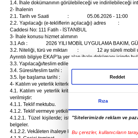
1.4. İhale dokümanının görülebileceği ve indirilebilece
2- İhalenin
2.1. Tarih ve Saati : 05.06.2026 - 11:00
2.2. Yapılacağı (e-tekliflerin açılacağı) adres : İsta
Caddesi No: 111 Fatih - İSTANBUL
3- İhale konusu hizmet alımının
3.1 Adı : 2026 YILI MOBİL UYGULAMA BAKIM, GÜN
3.2. Niteliği, türü ve miktarı : 12 ay süreli mobil uyg
Ayrıntılı bilgiye EKAP'ta yer alan ihale dokümanı içinde bul
3.3. Yapılacağı/teslim edileceği yer : İdarenin Kara
3.4. Süresi/teslim tarihi : İşe başlama tarihi 01.07.2026
Reddet
3.5. İşe başlama tarihi : 01.07.2026
4- Katılım ve yeterlik kriterleri:
4.1. Katılım ve yeterlik kriterlerine ilişkin istekliler tar
verilmiştir:
Rıza
4.1.1. Teklif mektubu.
4.1.2. Teklif vermeye yetkili olunduğunu gösteren bilgi ve b
"Sitelerimizde reklam ve paza
4.1.2.1. Tüzel kişilerde; isteklilerin yönetimindeki görevlil
belgeler.
4.1.2.2. Vekâleten ihaleye katılma halinde vekile ilişkin bilg
Bu çerezler, kullanıcıların tara