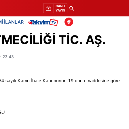
CANLI
YAYIN
İ İLANLAR
MECİLİĞİ TİC. AŞ.
23:43
sayılı Kamu İhale Kanununun 19 uncu maddesine göre
ĞÜ