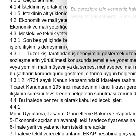
4.1.3. Geçici teminat.
4.1.4 İsteklinin iş ortaklığı olması halinde iş ortaklığı beya
Bu çerezlere izin vermeniz halin
4.1.5. İsteklinin alt yüklenicilere yaptırmayı düşündüğü işleri
deneyimi yaşatabiliriz. Bunu y
4.2. Ekonomik ve mali yeterliğe ilişkin bilgi ve belgeler ile 
içerikleri sunabilmek adına el
Ekonomik ve mali yeterliğe ilişkin bilgi, belge veya kriter bel
noktasında tek gelir kalemimiz 
4.3. Mesleki ve teknik yeterliğe ilişkin bilgi ve belgeler ile 
4.3.1. Son beş yıl içinde bedel içeren bir sözleşme kaps
Her halükârda, kullanıcılar, bu 
işlere ilişkin iş deneyimini gösteren belgeler veya teknoloj
4.3.1.1. Tüzel kişi tarafından iş deneyimini göstermek üzere
Sizlere daha iyi bir hizmet sun
sözleşmelerin yürütülmesi konusunda temsile ve yönetime yet
veya yeminli mali müşavir ya da serbest muhasebeci mali müş
çerezler vasıtasıyla çeşitli kiş
bu şartların korunduğunu gösteren, e-forma uygun belgenin
amacıyla kullanılmaktadır. Diğer
4.3.1.2. 4734 sayılı Kanun kapsamındaki idarelere taahhüt 
reklam/pazarlama faaliyetlerinin
Ticaret Kanununun 195 inci maddesinin ikinci fıkrası gere
ilişkinin süresini tevsik eden belgelerin sunulması zorunlud
Çerezlere ilişkin tercihlerinizi 
4.4. Bu ihalede benzer iş olarak kabul edilecek işler:
butonuna tıklayabilir,
Çerez Bi
4.4.1.
Mobil Uygulama, Tasarım, Güncelleme Bakım ve Raporlama Hi
6698 sayılı Kişisel Verilerin 
5- Ekonomik açıdan en avantajlı teklif sadece fiyat esasına 
mevzuata uygun olarak kullanılan
6- İhale yerli ve yabancı tüm isteklilere açıktır.
7- İhaleye teklif verecek olanların, EKAP hesabına giriş ya