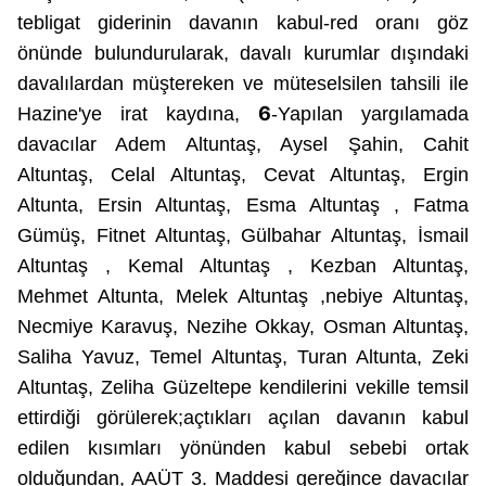
tebligat giderinin davanın kabul-red oranı göz
önünde bulundurularak, davalı kurumlar dışındaki
davalılardan müştereken ve müteselsilen tahsili ile
6
Hazine'ye irat kaydına,
-Yapılan yargılamada
davacılar Adem Altuntaş, Aysel Şahin, Cahit
Altuntaş, Celal Altuntaş, Cevat Altuntaş, Ergin
Altunta, Ersin Altuntaş, Esma Altuntaş , Fatma
Gümüş, Fitnet Altuntaş, Gülbahar Altuntaş, İsmail
Altuntaş , Kemal Altuntaş , Kezban Altuntaş,
Mehmet Altunta, Melek Altuntaş ,nebiye Altuntaş,
Necmiye Karavuş, Nezihe Okkay, Osman Altuntaş,
Saliha Yavuz, Temel Altuntaş, Turan Altunta, Zeki
Altuntaş, Zeliha Güzeltepe
kendilerini vekille temsil
ettirdiği görülerek;açtıkları
açılan davanın kabul
edilen kısımları yönünden kabul sebebi ortak
olduğundan, AAÜT 3. Maddesi gereğince davacılar