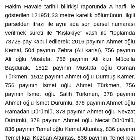
Hakim Havale tarihli bilirkişi raporunda A harfi ile
gösterilen 121951,33
metre karelik bölümünün, ilgili
parselden ifrazı ile aynı ada son parsel numarası
verilmek sureti ile "Kışlakiye"
vasfı ile "toplamda
73728 pay kabul edilerek; 2016 payının Ahmet oğlu
Kemal, 504 payının Zehra (Ali karısı), 756 payının
Ali oğlu Mustafa, 756 payının Ali kızı Mücella
Başdurak, 1512 payının Mustafa oğlu Osman
Türkmen, 1512 payının Ahmet oğlu Durmuş Kamer,
756 payının İsmet oğlu Ahmet Türkmen, 756
payının İsmet oğlu Salih Türkmen, 378 payının
Ahmet oğlu İsmet Dürümlü, 378 payının Ahmet oğlu
Ramadan Dürümlü, 378 payının Ahmet oğlu Nevzat
Dürümlü, 378 payının Ahmet oğlu Necat Dürümlü,
836 payının Temel oğlu Kemal Altuntaş, 836 payının
Temel kızı Kezban Altuntaş, 836 payının Temel kızı