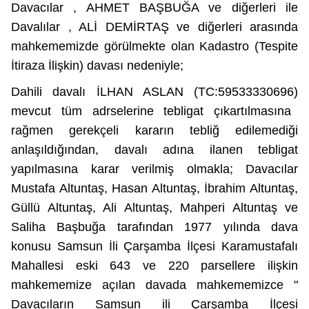
Davacılar , AHMET BAŞBUĞA ve diğerleri ile
Davalılar , ALİ DEMİRTAŞ ve diğerleri arasında
mahkememizde görülmekte olan Kadastro (Tespite
İtiraza İlişkin) davası nedeniyle;
Dahili davalı İLHAN ASLAN (TC:59533330696)
mevcut tüm adrselerine tebligat çıkartılmasına
rağmen gerekçeli kararın tebliğ edilemediği
anlaşıldığından, davalı adına ilanen tebligat
yapılmasına karar verilmiş olmakla; Davacılar
Mustafa Altuntaş, Hasan Altuntaş, İbrahim Altuntaş,
Güllü Altuntaş, Ali Altuntaş, Mahperi Altuntaş ve
Saliha Başbuğa tarafından 1977 yılında dava
konusu Samsun İli Çarşamba İlçesi Karamustafalı
Mahallesi eski 643 ve 220 parsellere ilişkin
mahkememize açılan davada mahkememizce "
Davacıların
Samsun ili Çarşamba İlçesi