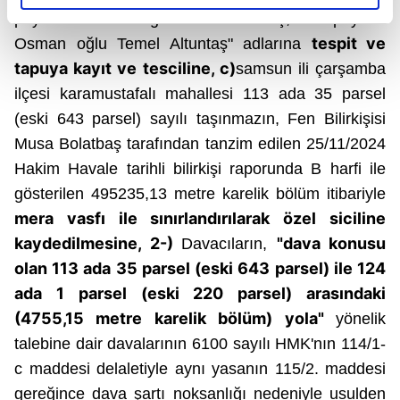
elimizden gelen çabayı gösterdiğimizi ve bu noktada,
payının Mahmut oğlu Turan
Altuntaş,
588 payının
reklamların maliyetlerimizi karşılamak noktasında tek gelir
tespit ve
Osman oğlu Temel Altuntaş" adlarına
kalemimiz olduğunu sizlere hatırlatmak isteriz.
tapuya kayıt ve tesciline,
c
)
samsun
ili çarşamba
Her halükârda, kullanıcılar, bu çerezlere izin vermedikleri
ilçesi karamustafalı mahallesi 113 ada 35 parsel
takdirde, kullanıcılara hedefli reklamlar
(eski 643 parsel) sayılı taşınmazın, Fen Bilirkişisi
gösterilmeyecektir."
Musa Bolatbaş tarafından tanzim edilen 25/11/2024
Hakim Havale tarihli bilirkişi raporunda B harfi ile
Sizlere daha iyi bir hizmet sunabilmek için İnternet
gösterilen 495235,13
metre karelik bölüm itibariyle
Sitemizde kendimize ve üçüncü kişilere ait çerezler
mera vasfı ile sınırlandırılarak özel siciline
kullanılmaktadır. Bu çerezler vasıtasıyla çeşitli kişisel
kaydedilmesine, 2-)
"dava konusu
verileriniz işlenmekte olup gerekli olan çerezler bilgi
Davacıların,
toplumu hizmetlerinin sunulması amacıyla
olan
113 ada 35 parsel (eski 643 parsel) ile 124
kullanılmaktadır. Diğer çerezler, sitemizin daha işlevsel
ada 1 parsel (eski 220 parsel)
arasındaki
kılınması ve kişiselleştirilmesi ve sizlere yönelik
(4755,15 metre karelik bölüm) yola"
yönelik
reklam/pazarlama faaliyetlerinin yapılması, amaçlarıyla
talebine dair davalarının 6100 sayılı HMK'nın 114/1-
sınırlı olarak açık rızanız dahilinde kullanılacaktır.
c maddesi delaletiyle aynı yasanın 115/2. maddesi
Çerezlere ilişkin tercihlerinizi aşağıda yer alan panel
gereğince dava şartı noksanlığı nedeniyle usulden