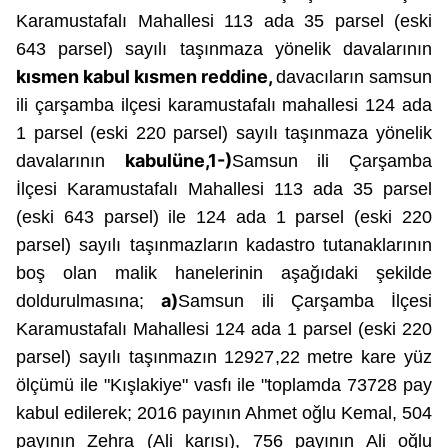
Karamustafalı Mahallesi 113 ada 35 parsel (eski
643 parsel) sayılı taşınmaza yönelik
davalarının
kısmen kabul kısmen reddine,
davacıların
samsun
ili çarşamba ilçesi karamustafalı mahallesi 124 ada
1 parsel (eski 220 parsel) sayılı taşınmaza yönelik
kabulüne,
1-)
davalarının
Samsun ili Çarşamba
İlçesi Karamustafalı Mahallesi 113 ada 35 parsel
(eski 643 parsel) ile 124 ada 1 parsel (eski 220
parsel) sayılı taşınmazların kadastro tutanaklarının
boş olan malik hanelerinin aşağıdaki şekilde
a)
doldurulmasına;
Samsun ili Çarşamba İlçesi
Karamustafalı Mahallesi 124 ada 1 parsel (eski 220
parsel) sayılı taşınmazın 12927,22
metre kare
yüz
ölçümü ile "Kışlakiye" vasfı ile "toplamda 73728 pay
kabul edilerek; 2016 payının Ahmet oğlu Kemal, 504
payının Zehra (Ali karısı), 756 payının Ali oğlu