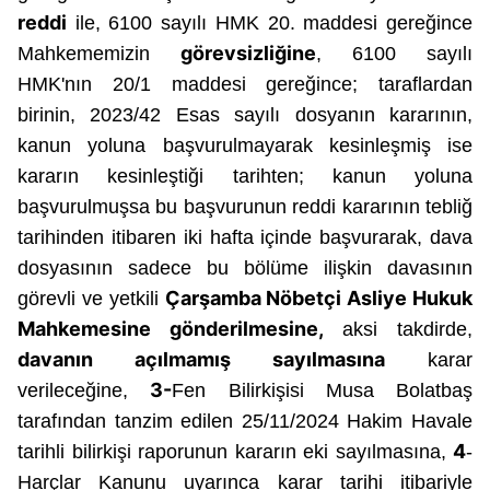
vasıtasıyla belirleyebilirsiniz. Çerezlere ilişkin detaylı bilgi
reddi
ile, 6100 sayılı HMK 20. maddesi gereğince
için Ayarlar butonuna tıklayabilir,
Çerez Bilgilendirme
görevsizliğine
Mahkememizin
, 6100 sayılı
Metnimizi
ziyaret edebilirsiniz.
HMK'nın 20/1 maddesi gereğince; taraflardan
birinin, 2023/42 Esas sayılı dosyanın kararının,
6698 sayılı Kişisel Verilerin Korunması Kanunu uyarınca
kanun yoluna başvurulmayarak kesinleşmiş ise
hazırlanmış Aydınlatma Metnimizi okumak ve sitemizde
ilgili mevzuata uygun olarak kullanılan çerezlerle ilgili bilgi
kararın kesinleştiği tarihten; kanun yoluna
almak için lütfen
tıklayınız
.
başvurulmuşsa bu başvurunun reddi kararının tebliğ
tarihinden itibaren iki hafta içinde başvurarak, dava
dosyasının sadece bu bölüme ilişkin davasının
Çarşamba Nöbetçi Asliye Hukuk
görevli ve yetkili
Mahkemesine gönderilmesine,
aksi takdirde,
davanın açılmamış sayılmasına
karar
3-
verileceğine,
Fen Bilirkişisi Musa Bolatbaş
tarafından tanzim edilen 25/11/2024 Hakim Havale
4
tarihli bilirkişi raporunun kararın eki sayılmasına,
-
Harçlar Kanunu uyarınca
karar tarihi itibariyle