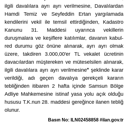
ilgili davalılara ayrı ayrı verilmesine, Davalılardan
Hamdi Temiz ve Seyfeddin Ertan yargılamada
kendilerini vekil ile temsil ettirdiğinden, Kadastro
Kanunu 31. Maddesi uyarınca vekillerin
duruşmalara ve keşiflere katılımlar, davanın kabul-
red durumu göz önüne alınarak, ayrı ayrı olmak
üzere, takdiren 3.000,00'er TL vekalet ücretinin
davacılardan müştereken ve müteselsilen alınarak,
"
ilgili davalılara ayrı ayrı verilmesine
şeklinde karar
verildiği, adı geçen davalıya gerekçeli kararın
tebliğinden itibaren 2 hafta içinde Samsun Bölge
Adliye Mahkemesine istinaf yasa yolu açık olduğu
hususu T.K.nun 28. maddesi gereğince ilanen tebliğ
olunur.
Basın No: ILN02458858 #ilan.gov.tr