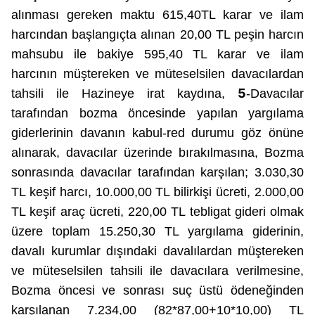
alınması gereken maktu
615,40TL karar ve ilam
harcından başlangıçta alınan 20,00 TL peşin harcın
mahsubu ile bakiye 595,40 TL karar ve ilam
harcının müştereken ve müteselsilen davacılardan
5
tahsili ile Hazineye irat kaydına,
-Davacılar
tarafından bozma öncesinde yapılan yargılama
giderlerinin davanın kabul-red durumu göz önüne
alınarak, davacılar üzerinde bırakılmasına, Bozma
sonrasında davacılar tarafından karşılan; 3.030,30
TL keşif harcı, 10.000,00 TL bilirkişi ücreti, 2.000,00
TL keşif araç ücreti, 220,00 TL tebligat gideri olmak
üzere toplam 15.250,30 TL yargılama giderinin,
davalı kurumlar dışındaki davalılardan müştereken
ve müteselsilen tahsili ile davacılara verilmesine,
Bozma öncesi ve sonrası suç üstü ödeneğinden
karşılanan 7.234,00 (82*87,00+10*10,00) TL