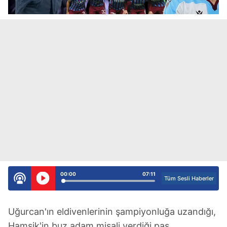
00:00
07:11
Tüm Sesli Haberler
Uğurcan'ın eldivenlerinin şampiyonluğa uzandığı,
Hamsik'in buz adam misali verdiği pas,