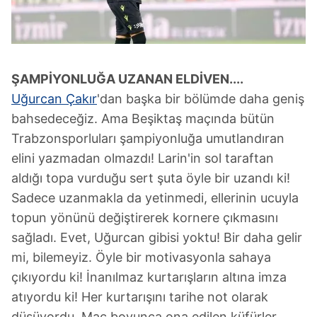
ŞAMPİYONLUĞA
UZANAN ELDİVEN....
Uğurcan Çakır
'dan başka bir bölümde daha geniş
bahsedeceğiz. Ama Beşiktaş maçında bütün
Trabzonsporluları şampiyonluğa umutlandıran
elini yazmadan olmazdı! Larin'in sol taraftan
aldığı topa vurduğu sert şuta öyle bir uzandı ki!
Sadece uzanmakla da yetinmedi, ellerinin ucuyla
topun yönünü değiştirerek kornere çıkmasını
sağladı. Evet, Uğurcan gibisi yoktu! Bir daha gelir
mi, bilemeyiz. Öyle bir motivasyonla sahaya
çıkıyordu ki! İnanılmaz kurtarışların altına imza
atıyordu ki! Her kurtarışını tarihe not olarak
düşüyordu. Maç boyunca ona edilen küfürler...