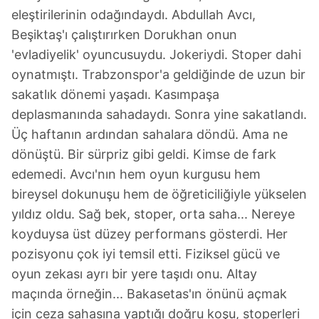
eleştirilerinin odağındaydı. Abdullah Avcı,
Beşiktaş'ı çalıştırırken Dorukhan onun
'evladiyelik' oyuncusuydu. Jokeriydi. Stoper dahi
oynatmıştı. Trabzonspor'a geldiğinde de uzun bir
sakatlık dönemi yaşadı. Kasımpaşa
deplasmanında sahadaydı. Sonra yine sakatlandı.
Üç haftanın ardından sahalara döndü. Ama ne
dönüştü. Bir sürpriz gibi geldi. Kimse de fark
edemedi. Avcı'nın hem oyun kurgusu hem
bireysel dokunuşu hem de öğreticiliğiyle yükselen
yıldız oldu. Sağ bek, stoper, orta saha... Nereye
koyduysa üst düzey performans gösterdi. Her
pozisyonu çok iyi temsil etti. Fiziksel gücü ve
oyun zekası ayrı bir yere taşıdı onu. Altay
maçında örneğin... Bakasetas'ın önünü açmak
için ceza sahasına yaptığı doğru koşu, stoperleri