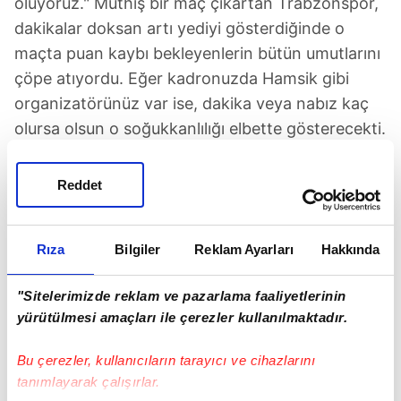
oluyoruz." Müthiş bir maç çıkartan Trabzonspor,
dakikalar doksan artı yediyi gösterdiğinde o
maçta puan kaybı bekleyenlerin bütün umutlarını
çöpe atıyordu. Eğer kadronuzda Hamsik gibi
organizatörünüz var ise, dakika veya nabız kaç
olursa olsun o soğukkanlılığı elbette gösterecekti.
Serkan'ın pasını bir buz adam misali rakibinin
üzerinden aşırtarak bu maçta adeta yıldızlaşan
Reddet
Abdülkadir Ömür ile buluşturan Hamsik, "Hayal
kırıklığının başkenti" manşetini attıracaktı! Top
Rıza
Bilgiler
Reklam Ayarları
Hakkında
önce Cornelius'a ardından Nwakaeme'ye tekrar
Cornelius'a geldiğinde milyonlarca Trabzonspor
"Sitelerimizde reklam ve pazarlama faaliyetlerinin
taraftarı nefessiz kalmıştı. Top filelerle
yürütülmesi amaçları ile çerezler kullanılmaktadır.
buluştuğunda gerek Türkiye'de gerekse
Avrupa'daki yüzbinlerce evde Bordo-Mavili
Bu çerezler, kullanıcıların tarayıcı ve cihazlarını
taraftarların "Golllllllllll" sesi yükselecekti. Maç
tanımlayarak çalışırlar.