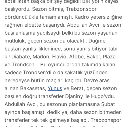
aptallıktan başka bir şey değildi! BIR yol hikayesi
başlıyordu. Sezon bitmiş, Trabzonspor
dördüncülükle tamamlamıştı. Kadro yetersizliğine
rağmen elbette başarıydı. Abdullah Avcı ile sezon
başı anlaşma yapılsaydı belki bu sezon yaşanan
mutluluk, geçen sezon da olacaktı. Düğme
baştan yanlış iliklenince, sonu yanlış bitiyor tabi
ki! Diabate, Marlon, Flavio, Afobe, Baker, Plaza
ve Trondsen... Bu oyunculardan takımda kalan
sadece Trondsen'di o da sakatlık yüzünden
neredeyse bütün maçları kaçırdı. Devre arası
alınan Bakasetas,
Yunus
ve Berat, geçen sezon
başı en doğru transferler Djaniny ile Hugo'ydu.
Abdullah Avcı, bu sezonun planlamasına Şubat
ayında başlamıştı dedik ya, daha sezon bitmeden
transferler tek tek gelmeye başladı. Trabzonspor