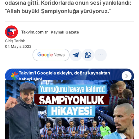
odasına gitti. Koridorlarda onun sesi yankılandı:
“Allah büyük! Şampiyonluğa yürüyoruz.”
Takvim.com.tr
Kaynak
Gazete
Giriş Tarihi:
04 Mayıs 2022
Takvim'i Google'a ekleyin, doğru kaynaktan
haberi alın!