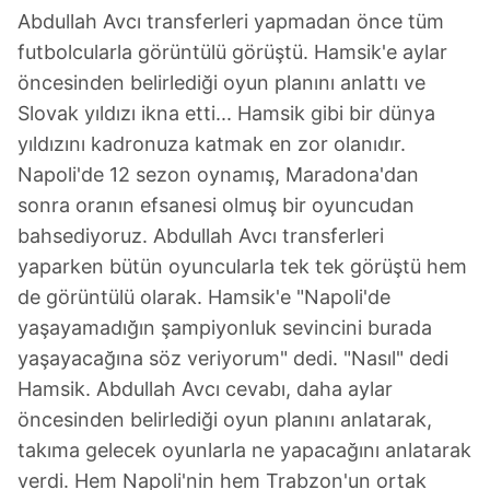
kullanılmaktadır. Diğer çerezler, sitemizin daha işlevsel
Abdullah Avcı transferleri yapmadan önce tüm
kılınması ve kişiselleştirilmesi ve sizlere yönelik
futbolcularla görüntülü görüştü. Hamsik'e aylar
reklam/pazarlama faaliyetlerinin yapılması, amaçlarıyla
öncesinden belirlediği oyun planını anlattı ve
sınırlı olarak açık rızanız dahilinde kullanılacaktır.
Slovak yıldızı ikna etti... Hamsik gibi bir dünya
yıldızını kadronuza katmak en zor olanıdır.
Çerezlere ilişkin tercihlerinizi aşağıda yer alan panel
vasıtasıyla belirleyebilirsiniz. Çerezlere ilişkin detaylı bilgi
Napoli'de 12 sezon oynamış, Maradona'dan
için Ayarlar butonuna tıklayabilir,
Çerez Bilgilendirme
sonra oranın efsanesi olmuş bir oyuncudan
Metnimizi
ziyaret edebilirsiniz.
bahsediyoruz. Abdullah Avcı transferleri
yaparken bütün oyuncularla tek tek görüştü hem
6698 sayılı Kişisel Verilerin Korunması Kanunu uyarınca
de görüntülü olarak. Hamsik'e "Napoli'de
hazırlanmış Aydınlatma Metnimizi okumak ve sitemizde
yaşayamadığın şampiyonluk sevincini burada
ilgili mevzuata uygun olarak kullanılan çerezlerle ilgili bilgi
almak için lütfen
tıklayınız
.
yaşayacağına söz veriyorum" dedi. "Nasıl" dedi
Hamsik. Abdullah Avcı cevabı, daha aylar
öncesinden belirlediği oyun planını anlatarak,
takıma gelecek oyunlarla ne yapacağını anlatarak
verdi. Hem Napoli'nin hem Trabzon'un ortak