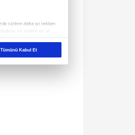
ızda sizlere daha iyi reklam
duğunu ve sizlere en iyi
liyetlerimizi karşılamak
Tümünü Kabul Et
ar gösterilmeyecektir."
çerezler kullanılmaktadır. Bu
u hizmetlerinin sunulması
i ve sizlere yönelik
nılacaktır.
kin detaylı bilgi için Ayarlar
ak ve sitemizde ilgili