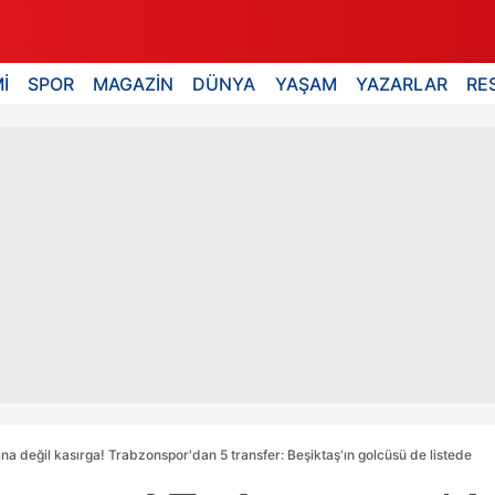
İ
SPOR
MAGAZİN
DÜNYA
YAŞAM
YAZARLAR
RE
tına değil kasırga! Trabzonspor'dan 5 transfer: Beşiktaş'ın golcüsü de listede