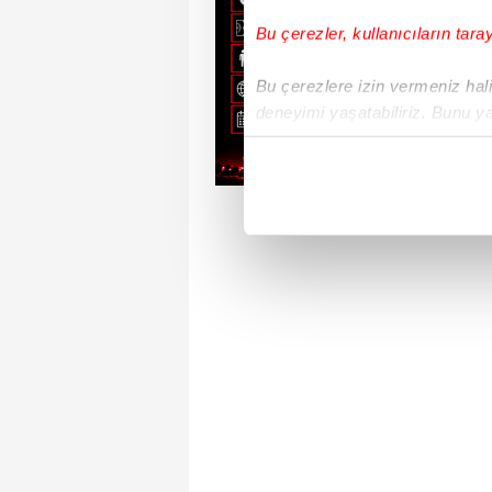
Bu çerezler, kullanıcıların tara
Bu çerezlere izin vermeniz halin
deneyimi yaşatabiliriz. Bunu y
içerikleri sunabilmek adına el
noktasında tek gelir kalemimiz 
Her halükârda, kullanıcılar, bu 
Sizlere daha iyi bir hizmet sun
çerezler vasıtasıyla çeşitli kiş
amacıyla kullanılmaktadır. Diğer
reklam/pazarlama faaliyetlerinin
Çerezlere ilişkin tercihlerinizi 
butonuna tıklayabilir,
Çerez Bi
6698 sayılı Kişisel Verilerin 