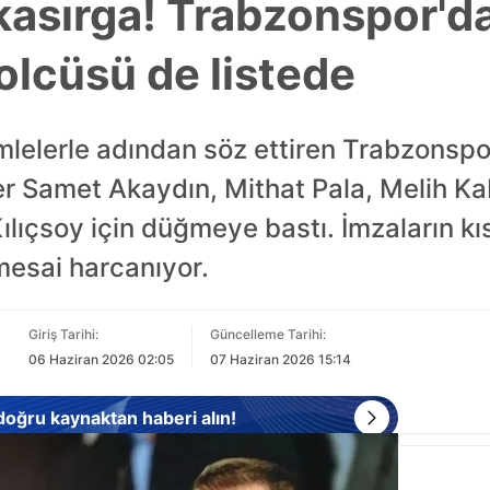
 kasırga! Trabzonspor'da
olcüsü de listede
mlelerle adından söz ettiren Trabzonspo
er Samet Akaydın, Mithat Pala, Melih Ka
ıçsoy için düğmeye bastı. İmzaların kıs
mesai harcanıyor.
Giriş Tarihi:
Güncelleme Tarihi:
06 Haziran 2026 02:05
07 Haziran 2026 15:14
 doğru kaynaktan haberi alın!