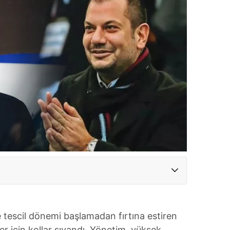
e tescil dönemi başlamadan fırtına estiren
r için kollar sıvandı. Yönetim, yüksek