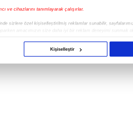
yıcı ve cihazlarını tanımlayarak çalışırlar.
de sizlere özel kişiselleştirilmiş reklamlar sunabilir, sayfalarım
aparken amacımızın size daha iyi bir reklam deneyimi sunmak ol
imizden gelen çabayı gösterdiğimizi ve bu noktada, reklamların ma
olduğunu sizlere hatırlatmak isteriz.
Kişiselleştir
çerezlere izin vermedikleri takdirde, kullanıcılara hedefli reklaml
abilmek için İnternet Sitemizde kendimize ve üçüncü kişilere ait 
isel verileriniz işlenmekte olup gerekli olan çerezler bilgi toplum
 çerezler, sitemizin daha işlevsel kılınması ve kişiselleştirilmes
 yapılması, amaçlarıyla sınırlı olarak açık rızanız dahilinde kulla
aşağıda yer alan panel vasıtasıyla belirleyebilirsiniz. Çerezlere iliş
lgilendirme Metnimizi
ziyaret edebilirsiniz.
Korunması Kanunu uyarınca hazırlanmış Aydınlatma Metnimizi okum