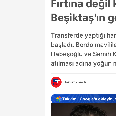
Fırtına değil
Beşiktaş'ın g
Transferde yaptığı ha
başladı. Bordo mavilil
Habeşoğlu ve Semih Kıl
atılması adına yoğun 
Takvim.com.tr
Takvim'i Google'a ekleyin,