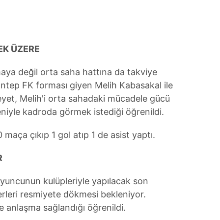
 çerezlerle ilgili bilgi almak için lütfen
tıklayınız
.
EK ÜZERE
ya değil orta saha hattına da takviye
antep FK forması giyen Melih Kabasakal ile
yet, Melih'i orta sahadaki mücadele gücü
niyle kadroda görmek istediği öğrenildi.
maça çıkıp 1 gol atıp 1 de asist yaptı.
R
yuncunun kulüpleriyle yapılacak son
rleri resmiyete dökmesi bekleniyor.
e anlaşma sağlandığı öğrenildi.