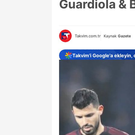
Guardiola & 
Takvim.com.tr
Kaynak
Gazete
Takvim'i Google'a ekleyin,