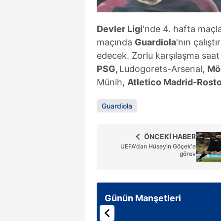
Devler Ligi
'nde 4. hafta maçl
maçında
Guardiola
'nın çalıştı
edecek. Zorlu karşılaşma saa
PSG,
Ludogorets-Arsenal,
Mö
Münih,
Atletico Madrid-Rosto
Guardiola
ÖNCEKİ HABER
UEFA'dan Hüseyin Göçek'e
görev
Günün Manşetleri