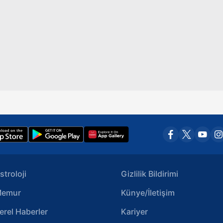
stroloji
Gizlilik Bildirimi
emur
Künye/İletişim
erel Haberler
Kariyer