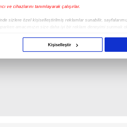
yıcı ve cihazlarını tanımlayarak çalışırlar.
de sizlere özel kişiselleştirilmiş reklamlar sunabilir, sayfalarım
aparken amacımızın size daha iyi bir reklam deneyimi sunmak ol
imizden gelen çabayı gösterdiğimizi ve bu noktada, reklamların ma
olduğunu sizlere hatırlatmak isteriz.
Kişiselleştir
çerezlere izin vermedikleri takdirde, kullanıcılara hedefli reklaml
abilmek için İnternet Sitemizde kendimize ve üçüncü kişilere ait 
isel verileriniz işlenmekte olup gerekli olan çerezler bilgi toplum
 çerezler, sitemizin daha işlevsel kılınması ve kişiselleştirilmes
 yapılması, amaçlarıyla sınırlı olarak açık rızanız dahilinde kulla
aşağıda yer alan panel vasıtasıyla belirleyebilirsiniz. Çerezlere iliş
lgilendirme Metnimizi
ziyaret edebilirsiniz.
Korunması Kanunu uyarınca hazırlanmış Aydınlatma Metnimizi okum