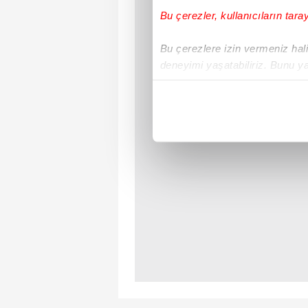
Bu çerezler, kullanıcıların tara
Bu çerezlere izin vermeniz halin
deneyimi yaşatabiliriz. Bunu y
içerikleri sunabilmek adına el
noktasında tek gelir kalemimiz 
Her halükârda, kullanıcılar, bu 
Sizlere daha iyi bir hizmet sun
çerezler vasıtasıyla çeşitli kiş
amacıyla kullanılmaktadır. Diğer
reklam/pazarlama faaliyetlerinin
Çerezlere ilişkin tercihlerinizi 
butonuna tıklayabilir,
Çerez Bi
6698 sayılı Kişisel Verilerin 