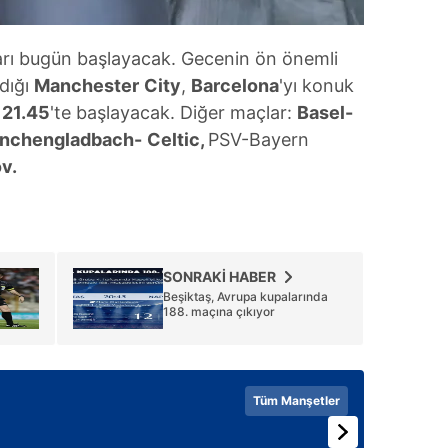
arı bugün başlayacak. Gecenin ön önemli
rdığı
Manchester
City
,
Barcelona
'yı konuk
t
21.45
'te başlayacak. Diğer maçlar:
Basel-
nchengladbach-
Celtic,
PSV-Bayern
v.
SONRAKİ HABER
Beşiktaş, Avrupa kupalarında
188. maçına çıkıyor
Tüm Manşetler