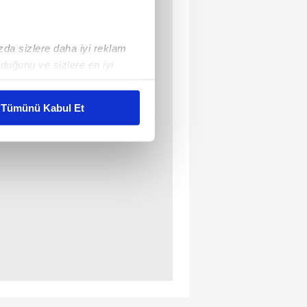
ızda sizlere daha iyi reklam
duğunu ve sizlere en iyi
liyetlerimizi karşılamak
Tümünü Kabul Et
ar gösterilmeyecektir."
çerezler kullanılmaktadır. Bu
u hizmetlerinin sunulması
i ve sizlere yönelik
nılacaktır.
kin detaylı bilgi için Ayarlar
ak ve sitemizde ilgili