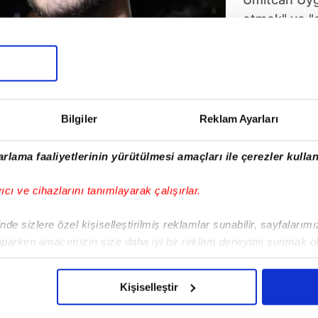
etmek" ve "
yargılandığı
asker eğlenc
olay gecesin
hususların g
2026'ya erte
Bilgiler
Reklam Ayarları
rlama faaliyetlerinin yürütülmesi amaçları ile çerezler kullan
yıcı ve cihazlarını tanımlayarak çalışırlar.
de sizlere özel kişiselleştirilmiş reklamlar sunabilir, sayfalarım
aparken amacımızın size daha iyi bir reklam deneyimi sunmak ol
imizden gelen çabayı gösterdiğimizi ve bu noktada, reklamların ma
olduğunu sizlere hatırlatmak isteriz.
Kişiselleştir
çerezlere izin vermedikleri takdirde, kullanıcılara hedefli reklaml
stroloji
Gizlilik Bildirimi