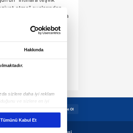
eziyet etme" suçlarından
 davada tanık M.C.Ö, sanıkla
esinde buluştuklarını ve
i anlattı. Duruşma, eksik
iderilmesi için 30 Ocak
lendi.
Hakkında
ılmaktadır.
ızda sizlere daha iyi reklam
duğunu ve sizlere en iyi
liyetlerimizi karşılamak
Üye Girişi
Üye Ol
Tümünü Kabul Et
ar gösterilmeyecektir."
Günün Takvim Gazetesi