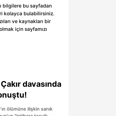
ı bilgilere bu sayfadan
ri kolayca bulabilirsiniz.
ıları ve kaynakları bir
olmak için sayfamızı
 Çakır davasında
onuştu!
’ın ölümüne ilişkin sanık
n’un "intihara teşvik