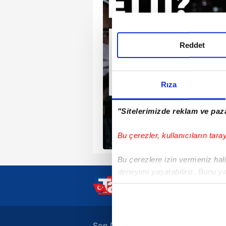
Reddet
Rıza
"Sitelerimizde reklam ve paza
Bu çerezler, kullanıcıların tara
Bu çerezlere izin vermeniz halin
deneyimi yaşatabiliriz. Bunu y
içerikleri sunabilmek adına el
noktasında tek gelir kalemimiz 
Her halükârda, kullanıcılar, bu 
Son Dakika Haberleri
A