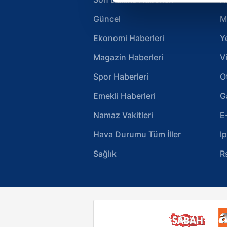
Güncel
M
Sizlere daha iyi bir hizmet sun
çerezler vasıtasıyla çeşitli kiş
Ekonomi Haberleri
Y
amacıyla kullanılmaktadır. Diğer
reklam/pazarlama faaliyetlerinin
Magazin Haberleri
V
Spor Haberleri
O
Çerezlere ilişkin tercihlerinizi 
butonuna tıklayabilir,
Çerez Bi
Emekli Haberleri
G
Namaz Vakitleri
E
6698 sayılı Kişisel Verilerin 
mevzuata uygun olarak kullanılan
Hava Durumu Tüm İller
I
Sağlık
R