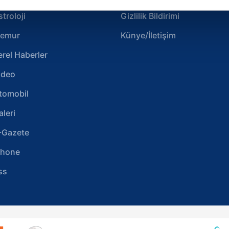
çerezlere izin vermedikleri takdirde, kullanıcılara hedefli reklaml
stroloji
Gizlilik Bildirimi
abilmek için İnternet Sitemizde kendimize ve üçüncü kişilere ait 
emur
Künye/İletişim
isel verileriniz işlenmekte olup gerekli olan çerezler bilgi toplum
 çerezler, sitemizin daha işlevsel kılınması ve kişiselleştirilmes
erel Haberler
 yapılması, amaçlarıyla sınırlı olarak açık rızanız dahilinde kulla
ideo
aşağıda yer alan panel vasıtasıyla belirleyebilirsiniz. Çerezlere iliş
tomobil
lgilendirme Metnimizi
ziyaret edebilirsiniz.
aleri
Korunması Kanunu uyarınca hazırlanmış Aydınlatma Metnimizi okum
-Gazete
 çerezlerle ilgili bilgi almak için lütfen
tıklayınız
.
phone
ss