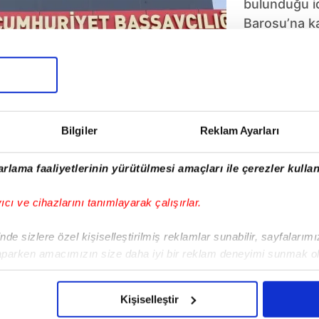
bulunduğu id
Barosu’na ka
alındı. Avuk
üzerine “ka
suçundan so
öğrenildi. Ö
çıkış yasağı 
Bilgiler
Reklam Ayarları
serbest bırak
rlama faaliyetlerinin yürütülmesi amaçları ile çerezler kullan
yıcı ve cihazlarını tanımlayarak çalışırlar.
1
2
de sizlere özel kişiselleştirilmiş reklamlar sunabilir, sayfalarım
aparken amacımızın size daha iyi bir reklam deneyimi sunmak ol
imizden gelen çabayı gösterdiğimizi ve bu noktada, reklamların ma
olduğunu sizlere hatırlatmak isteriz.
Kişiselleştir