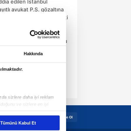
dia edilen İstanbul
yıtlı avukat P.S. gözaltına
at hakkında hakimin şikayeti
sten yaralamaya teşebbüs”
ruşturma başlatıldığı
te yandan avukat yurt duşu
ve adli kontrol talebi ile
Hakkında
ıldı.
ılmaktadır.
ızda sizlere daha iyi reklam
duğunu ve sizlere en iyi
liyetlerimizi karşılamak
Üye Girişi
Üye Ol
Tümünü Kabul Et