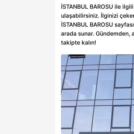
İSTANBUL BAROSU ile ilgili 
ulaşabilirsiniz. İlginizi çeke
İSTANBUL BAROSU sayfası, si
arada sunar. Gündemden, an
takipte kalın!
ararını
Başkanı İbrahim
önetim kurulu üyesinin