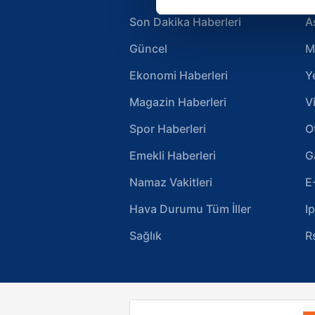
Her halükârda, kullanıcılar, bu 
Son Dakika Haberleri
A
Sizlere daha iyi bir hizmet sun
Güncel
M
çerezler vasıtasıyla çeşitli kiş
amacıyla kullanılmaktadır. Diğer
Ekonomi Haberleri
Y
reklam/pazarlama faaliyetlerinin
Magazin Haberleri
V
Çerezlere ilişkin tercihlerinizi 
Spor Haberleri
O
butonuna tıklayabilir,
Çerez Bi
Emekli Haberleri
G
6698 sayılı Kişisel Verilerin 
Namaz Vakitleri
E
mevzuata uygun olarak kullanılan
Hava Durumu Tüm İller
I
Sağlık
R