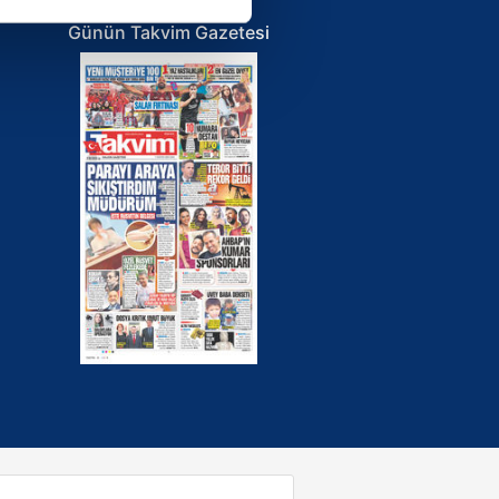
ar gösterilmeyecektir."
Günün Takvim Gazetesi
çerezler kullanılmaktadır. Bu
u hizmetlerinin sunulması
i ve sizlere yönelik
nılacaktır.
kin detaylı bilgi için Ayarlar
ak ve sitemizde ilgili