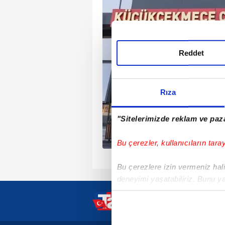
rör örgütü
mak" ve "basın yoluyla
lgiyi alenen yayma"
Reddet
landığı dava karara
e, sanıklar İbrahim
Leyla Süren, Hürrem
Rıza
gin, Metin İriz,
Beşli, Yelda Koçak Urfa,
"Sitelerimizde reklam ve paza
Ezgi Şahin Yalvarıcı,
oğlu ve Bengisu Kadı
Bu çerezler, kullanıcıların tara
lerine hükmetti.
Bu çerezlere izin vermeniz halin
deneyimi yaşatabiliriz. Bunu y
içerikleri sunabilmek adına el
noktasında tek gelir kalemimiz 