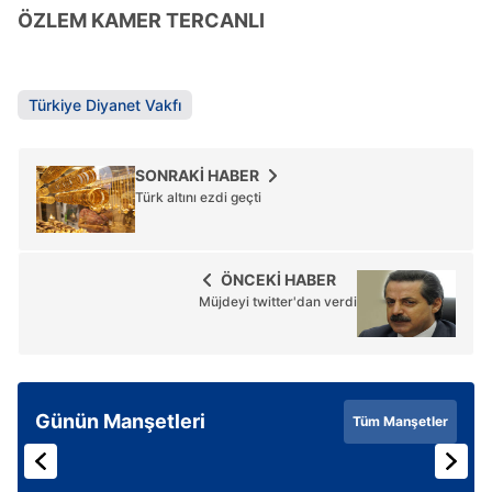
vasıtasıyla belirleyebilirsiniz. Çerezlere ilişkin detaylı bilgi
ÖZLEM KAMER TERCANLI
için Ayarlar butonuna tıklayabilir,
Çerez Bilgilendirme
Metnimizi
ziyaret edebilirsiniz.
Türkiye Diyanet Vakfı
6698 sayılı Kişisel Verilerin Korunması Kanunu uyarınca
hazırlanmış Aydınlatma Metnimizi okumak ve sitemizde
ilgili mevzuata uygun olarak kullanılan çerezlerle ilgili bilgi
SONRAKİ HABER
almak için lütfen
tıklayınız
.
Türk altını ezdi geçti
ÖNCEKİ HABER
Müjdeyi twitter'dan verdi
Günün Manşetleri
Tüm Manşetler