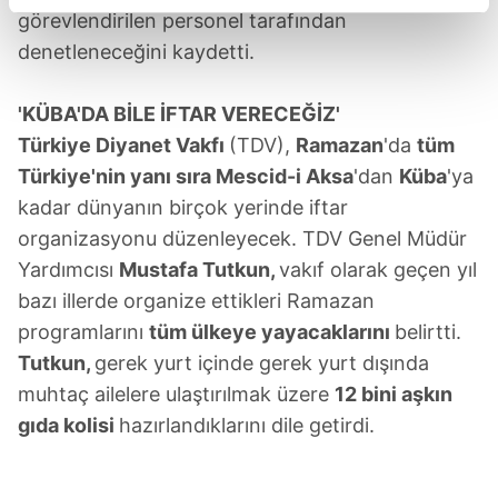
görevlendirilen personel tarafından
reklamların maliyetlerimizi karşılamak noktasında tek gelir
kalemimiz olduğunu sizlere hatırlatmak isteriz.
denetleneceğini kaydetti.
Her halükârda, kullanıcılar, bu çerezlere izin vermedikleri
'KÜBA'DA BİLE İFTAR VERECEĞİZ'
takdirde, kullanıcılara hedefli reklamlar
Türkiye Diyanet Vakfı
(TDV),
Ramazan
'da
tüm
gösterilmeyecektir."
Türkiye'nin yanı sıra Mescid-i Aksa
'dan
Küba
'ya
kadar dünyanın birçok yerinde iftar
Sizlere daha iyi bir hizmet sunabilmek için İnternet
Sitemizde kendimize ve üçüncü kişilere ait çerezler
organizasyonu düzenleyecek. TDV Genel Müdür
kullanılmaktadır. Bu çerezler vasıtasıyla çeşitli kişisel
Yardımcısı
Mustafa Tutkun,
vakıf olarak geçen yıl
verileriniz işlenmekte olup gerekli olan çerezler bilgi
bazı illerde organize ettikleri Ramazan
toplumu hizmetlerinin sunulması amacıyla
programlarını
tüm ülkeye yayacaklarını
belirtti.
kullanılmaktadır. Diğer çerezler, sitemizin daha işlevsel
Tutkun,
gerek yurt içinde gerek yurt dışında
kılınması ve kişiselleştirilmesi ve sizlere yönelik
muhtaç ailelere ulaştırılmak üzere
12 bini aşkın
reklam/pazarlama faaliyetlerinin yapılması, amaçlarıyla
sınırlı olarak açık rızanız dahilinde kullanılacaktır.
gıda kolisi
hazırlandıklarını dile getirdi.
Çerezlere ilişkin tercihlerinizi aşağıda yer alan panel